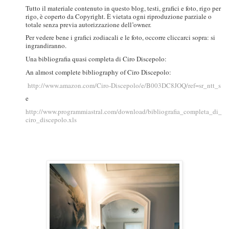
Tutto il materiale contenuto in questo blog, testi, grafici e foto, rigo per
rigo, è coperto da Copyright. È vietata ogni riproduzione parziale o
totale senza previa autorizzazione dell’owner.
Per vedere bene i grafici zodiacali e le foto, occorre cliccarci sopra: si
ingrandiranno.
Una bibliografia quasi completa di Ciro Discepolo:
An almost complete bibliography of Ciro Discepolo:
http://www.amazon.com/Ciro-Discepolo/e/B003DC8JOQ/ref=sr_ntt_s
e
http://www.programmiastral.com/download/bibliografia_completa_di_
ciro_discepolo.xls