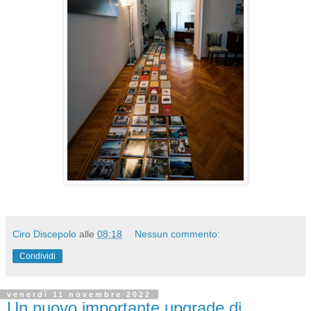
Ciro Discepolo
alle
08:18
Nessun commento:
Condividi
venerdì 11 novembre 2022
Un nuovo importante upgrade di