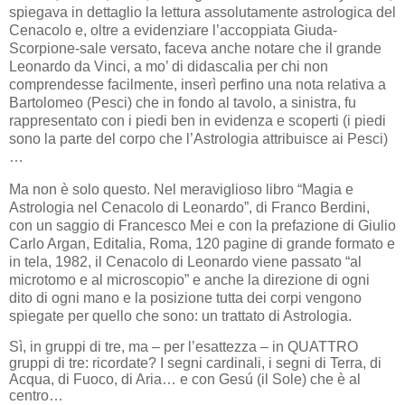
spiegava in dettaglio la lettura assolutamente astrologica del
Cenacolo e, oltre a evidenziare l’accoppiata Giuda-
Scorpione-sale versato, faceva anche notare che il grande
Leonardo da Vinci, a mo’ di didascalia per chi non
comprendesse facilmente, inserì perfino una nota relativa a
Bartolomeo (Pesci) che in fondo al tavolo, a sinistra, fu
rappresentato con i piedi ben in evidenza e scoperti (i piedi
sono la parte del corpo che l’Astrologia attribuisce ai Pesci)
…
Ma non è solo questo. Nel meraviglioso libro “Magia e
Astrologia nel Cenacolo di Leonardo”, di Franco Berdini,
con un saggio di Francesco Mei e con la prefazione di Giulio
Carlo Argan, Editalia, Roma, 120 pagine di grande formato e
in tela, 1982, il Cenacolo di Leonardo viene passato “al
microtomo e al microscopio” e anche la direzione di ogni
dito di ogni mano e la posizione tutta dei corpi vengono
spiegate per quello che sono: un trattato di Astrologia.
Sì, in gruppi di tre, ma – per l’esattezza – in QUATTRO
gruppi di tre: ricordate? I segni cardinali, i segni di Terra, di
Acqua, di Fuoco, di Aria… e con Gesú (il Sole) che è al
centro…