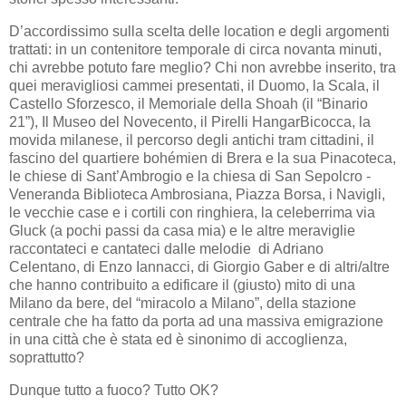
D’accordissimo sulla scelta delle location e degli argomenti
trattati: in un contenitore temporale di circa novanta minuti,
chi avrebbe potuto fare meglio? Chi non avrebbe inserito, tra
quei meravigliosi cammei presentati, il Duomo, la Scala, il
Castello Sforzesco, il Memoriale della Shoah (il “Binario
21”), Il Museo del Novecento, il Pirelli HangarBicocca, la
movida milanese, il percorso degli antichi tram cittadini, il
fascino del quartiere bohémien di Brera e la sua Pinacoteca,
le chiese di Sant’Ambrogio e la chiesa di San Sepolcro -
Veneranda Biblioteca Ambrosiana, Piazza Borsa, i Navigli,
le vecchie case e i cortili con ringhiera, la celeberrima via
Gluck (a pochi passi da casa mia) e le altre meraviglie
raccontateci e cantateci dalle melodie
di Adriano
Celentano, di Enzo Iannacci, di Giorgio Gaber e di altri/altre
che hanno contribuito a edificare il (giusto) mito di una
Milano da bere, del “miracolo a Milano”, della stazione
centrale che ha fatto da porta ad una massiva emigrazione
in una città che è stata ed è sinonimo di accoglienza,
soprattutto?
Dunque tutto a fuoco? Tutto OK?