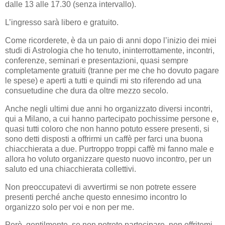
dalle 13 alle 17.30 (senza intervallo).
L’ingresso sarà libero e gratuito.
Come ricorderete, è da un paio di anni dopo l’inizio dei miei
studi di Astrologia che ho tenuto, ininterrottamente, incontri,
conferenze, seminari e presentazioni, quasi sempre
completamente gratuiti (tranne per me che ho dovuto pagare
le spese) e aperti a tutti e quindi mi sto riferendo ad una
consuetudine che dura da oltre mezzo secolo.
Anche negli ultimi due anni ho organizzato diversi incontri,
qui a Milano, a cui hanno partecipato pochissime persone e,
quasi tutti coloro che non hanno potuto essere presenti, si
sono detti disposti a offrirmi un caffè per farci una buona
chiacchierata a due. Purtroppo troppi caffè mi fanno male e
allora ho voluto organizzare questo nuovo incontro, per un
saluto ed una chiacchierata collettivi.
Non preoccupatevi di avvertirmi se non potrete essere
presenti perché anche questo ennesimo incontro lo
organizzo solo per voi e non per me.
Però, gentilmente, se non potrete partecipare, non offritemi