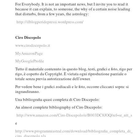
For Everybody. It is not an important news, but I invite you to read it
because it can explain, to someone, the why of a certain noise leading
that disturbs, from a few years, the astrology:
http://ilblogperidepressi.wordpress.com/
Ciro Discepolo
www.cirodiscepolo.it
MyAmazonPage
MyGoogleProfile
Tutto il materiale contenuto in questo blog, testi, grafici e foto, rigo per
rigo, è coperto da Copyright. È vietata ogni riproduzione parziale o
totale senza previa autorizzazione dell’owner.
Per vedere bene i grafici zodiacali e le foto, occorre cliccarci sopra: si
ingrandiranno.
Una bibliografia quasi completa di Ciro Discepolo:
An almost complete bibliography of Ciro Discepolo:
http://www.amazon.com/Ciro-Discepolo/e/B003DC8JOQ/ref=sr_ntt_s
e
http://www.programmiastral.com/download/bibliografia_completa_di_
ciro_discepolo.xls