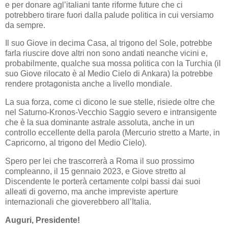
e per donare agl’italiani tante riforme future che ci
potrebbero tirare fuori dalla palude politica in cui versiamo
da sempre.
Il suo Giove in decima Casa, al trigono del Sole, potrebbe
farla riuscire dove altri non sono andati neanche vicini e,
probabilmente, qualche sua mossa politica con la Turchia (il
suo Giove rilocato è al Medio Cielo di Ankara) la potrebbe
rendere protagonista anche a livello mondiale.
La sua forza, come ci dicono le sue stelle, risiede oltre che
nel Saturno-Kronos-Vecchio Saggio severo e intransigente
che è la sua dominante astrale assoluta, anche in un
controllo eccellente della parola (Mercurio stretto a Marte, in
Capricorno, al trigono del Medio Cielo).
Spero per lei che trascorrerà a Roma il suo prossimo
compleanno, il 15 gennaio 2023, e Giove stretto al
Discendente le porterà certamente colpi bassi dai suoi
alleati di governo, ma anche impreviste aperture
internazionali che gioverebbero all’Italia.
Auguri, Presidente!