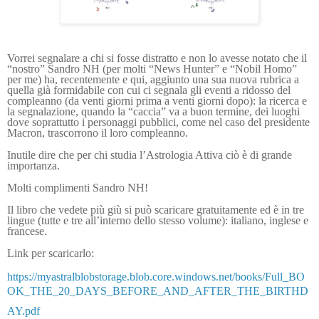
Vorrei segnalare a chi si fosse distratto e non lo avesse notato che il
“nostro” Sandro NH (per molti “News Hunter” e “Nobil Homo”
per me) ha, recentemente e qui, aggiunto una sua nuova rubrica a
quella già formidabile con cui ci segnala gli eventi a ridosso del
compleanno (da venti giorni prima a venti giorni dopo): la ricerca e
la segnalazione, quando la “caccia” va a buon termine, dei luoghi
dove soprattutto i personaggi pubblici, come nel caso del presidente
Macron, trascorrono il loro compleanno.
Inutile dire che per chi studia l’Astrologia Attiva ciò è di grande
importanza.
Molti complimenti Sandro NH!
Il libro che vedete più giù si può scaricare gratuitamente ed è in tre
lingue (tutte e tre all’interno dello stesso volume): italiano, inglese e
francese.
Link per scaricarlo:
https://myastralblobstorage.blob.core.windows.net/books/Full_BO
OK_THE_20_DAYS_BEFORE_AND_AFTER_THE_BIRTHD
AY.pdf