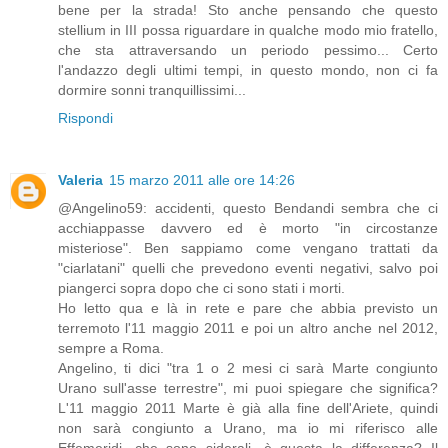
bene per la strada! Sto anche pensando che questo
stellium in III possa riguardare in qualche modo mio fratello,
che sta attraversando un periodo pessimo... Certo
l'andazzo degli ultimi tempi, in questo mondo, non ci fa
dormire sonni tranquillissimi...
Rispondi
Valeria
15 marzo 2011 alle ore 14:26
@Angelino59: accidenti, questo Bendandi sembra che ci
acchiappasse davvero ed è morto "in circostanze
misteriose". Ben sappiamo come vengano trattati da
"ciarlatani" quelli che prevedono eventi negativi, salvo poi
piangerci sopra dopo che ci sono stati i morti.
Ho letto qua e là in rete e pare che abbia previsto un
terremoto l'11 maggio 2011 e poi un altro anche nel 2012,
sempre a Roma.
Angelino, ti dici "tra 1 o 2 mesi ci sarà Marte congiunto
Urano sull'asse terrestre", mi puoi spiegare che significa?
L'11 maggio 2011 Marte è già alla fine dell'Ariete, quindi
non sarà congiunto a Urano, ma io mi riferisco alle