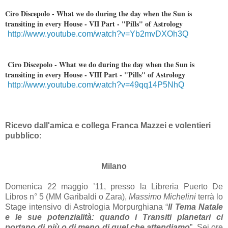
Ciro Discepolo - What we do during the day when the Sun is
transiting in every House - VII Part - "Pills" of Astrology
http://www.youtube.com/watch?v=Yb2mvDXOh3Q
Ciro Discepolo - What we do during the day when the Sun is
transiting in every House - VIII Part - "Pills" of Astrology
http://www.youtube.com/watch?v=49qq14P5NhQ
Ricevo dall'amica e collega Franca Mazzei e volentieri
pubblico
:
Milano
Domenica 22 maggio ’11, presso
la Libreria Puerto
De
Libros n° 5 (MM Garibaldi o Zara),
Massimo Michelini
terrà lo
Stage intensivo di Astrologia Morpurghiana “
Il Tema Natale
e le sue potenzialità: quando i Transiti planetari ci
portano di più o di meno di
quel che attendiamo
”. Sei ore