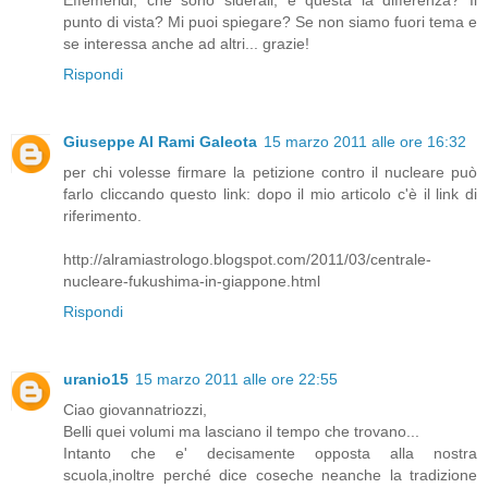
Effemeridi, che sono siderali, è questa la differenza? Il
punto di vista? Mi puoi spiegare? Se non siamo fuori tema e
se interessa anche ad altri... grazie!
Rispondi
Giuseppe Al Rami Galeota
15 marzo 2011 alle ore 16:32
per chi volesse firmare la petizione contro il nucleare può
farlo cliccando questo link: dopo il mio articolo c'è il link di
riferimento.
http://alramiastrologo.blogspot.com/2011/03/centrale-
nucleare-fukushima-in-giappone.html
Rispondi
uranio15
15 marzo 2011 alle ore 22:55
Ciao giovannatriozzi,
Belli quei volumi ma lasciano il tempo che trovano...
Intanto che e' decisamente opposta alla nostra
scuola,inoltre perché dice coseche neanche la tradizione