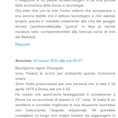
Il Giappone e' un paese ultratecnologico e ha una grossa
fetta economica della borsa in tecnologia...
Ora,visto che con la crisi l'unico settore che prosperava o
era ancora stabile era il settore tecnologico e che adesso
proprio questo e' instabile,unitamente alla crisi del greggio
dovuta (sembrerebbe)alla "guerra" in libia...al rischio
nucleare tutto corrisponderebbe alla famosa curva di crisi
del Barbault...
Rispondi
Anonimo
16 marzo 2011 alle ore 09:37
Buongiorno signor Discepolo,
sono Tiziana le scrivo per sottoporle questa rivoluzione
solare.
Sono molto preoccupata per una persona che è nata il 14
aprile 1974 a Roma alle ore 6.55.
Ho notato che quest'anno festeggiando il compleanno a
Roma ha un accumulo di pianeti in 12° casa. Si tratta di un
venditore e vorrebbe migliorare la sua situazione lavorativa
non trascurando l'aspetto relazionale. Mi potrebbe
consigliare un luogo non troppo lontano da raggiungere in