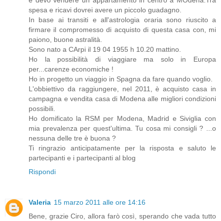
e devo vendere un appartamento in centro a MOdena.Tra
spesa e ricavi dovrei avere un piccolo guadagno.
In base ai transiti e all'astrologia oraria sono riuscito a
firmare il compromesso di acquisto di questa casa con, mi
paiono, buone astralità.
Sono nato a CArpi il 19 04 1955 h 10.20 mattino.
Ho la possibilità di viaggiare ma solo in Europa
per...carenze economiche !
Ho in progetto un viaggio in Spagna da fare quando voglio.
L'obbiettivo da raggiungere, nel 2011, è acquisto casa in
campagna e vendita casa di Modena alle migliori condizioni
possibili.
Ho domificato la RSM per Modena, Madrid e Siviglia con
mia prevalenza per quest'ultima. Tu cosa mi consigli ? ...o
nessuna delle tre è buona ?
Ti ringrazio anticipatamente per la risposta e saluto le
partecipanti e i partecipanti al blog
Rispondi
Valeria
15 marzo 2011 alle ore 14:16
Bene, grazie Ciro, allora farò così, sperando che vada tutto