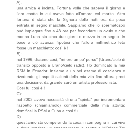
A):
una amica è incinta. Fortuna volle che sapeva il giorno e
l'ora esatta in cui aveva fatto all'amore col marito. Altra
fortuna è stata che la Signora delle notti era da poco
entrata in segno maschile. Sappiamo che lo spermatozoo
può impiegare fino a 48 ore per fecondare un ovulo e che
monna Luna sta circa due giorni e mezzo in un segno. In
base a ciò avanzai l'ipotesi che l'allora millimetrico feto
fosse un maschietto: così è !
B):
nel 1996, diciamo così, "mi ero un po' perso" (Urano/cielo di
transito opposto a Urano/cielo radix). Ho domificato la mia
RSM in Ecuador. Insieme a un bel esame di coscienza e
rivedendo gli aspetti salienti della mia vita fino all'ora presi
una decisione: da grande sarò un artista professionista.
Così fu, così è !
C):
nel 2003 avevo necessità di una "spinta" per incrementare
l'aspetto (chiamiamolo) commerciale della mia attività:
domificai la RSM a Cuba e così fu.
D):
quest'anno sto comperando la casa in campagna in cui vivo