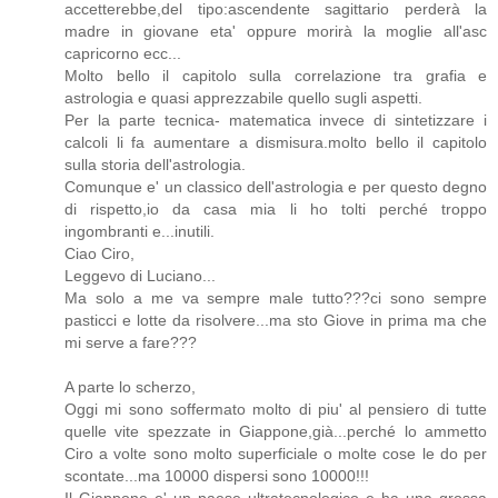
accetterebbe,del tipo:ascendente sagittario perderà la
madre in giovane eta' oppure morirà la moglie all'asc
capricorno ecc...
Molto bello il capitolo sulla correlazione tra grafia e
astrologia e quasi apprezzabile quello sugli aspetti.
Per la parte tecnica- matematica invece di sintetizzare i
calcoli li fa aumentare a dismisura.molto bello il capitolo
sulla storia dell'astrologia.
Comunque e' un classico dell'astrologia e per questo degno
di rispetto,io da casa mia li ho tolti perché troppo
ingombranti e...inutili.
Ciao Ciro,
Leggevo di Luciano...
Ma solo a me va sempre male tutto???ci sono sempre
pasticci e lotte da risolvere...ma sto Giove in prima ma che
mi serve a fare???
A parte lo scherzo,
Oggi mi sono soffermato molto di piu' al pensiero di tutte
quelle vite spezzate in Giappone,già...perché lo ammetto
Ciro a volte sono molto superficiale o molte cose le do per
scontate...ma 10000 dispersi sono 10000!!!